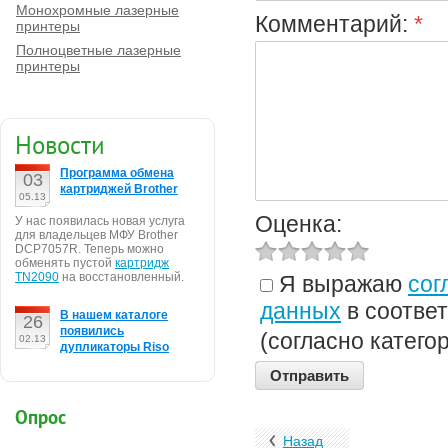
Монохромные лазерные
Комментарий:
*
принтеры
Полноцветные лазерные
принтеры
Новости
Программа обмена
03
картриджей Brother
05.13
Оценка:
У нас появилась новая услуга
для владельцев МФУ Brother
DCP7057R. Теперь можно
обменять пустой
картридж
TN2090
на восстановленный.
Я выражаю
сог
данных
в соотве
В нашем каталоге
26
появились
(согласно катего
02.13
дупликаторы Riso
Опрос
Назад