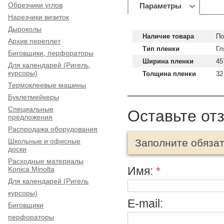
Обрезчики углов
Параметры
Нарезчики визиток
Дыроколы
Наличие товара
По
Архив переплет
Тип пленки
Гл
Биговщики, перфораторы
Ширина пленки
45
Для календарей (Ригель,
курсоры)
Толщина пленки
32
Термоклеевые машины
Буклетмейкеры
Специальные
Оставьте от
предложения
Распродажа оборудования
Школьные и офисные
Заполните обяза
доски
Расходные материалы
Имя:
*
Konica Minolta
Для календарей (Ригель
курсоры)
E-mail:
Биговщики
перфораторы