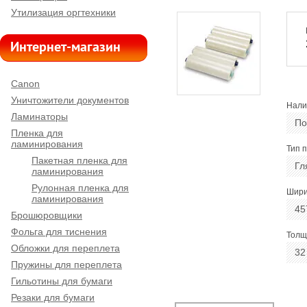
Утилизация оргтехники
Интернет-магазин
Canon
Уничтожители документов
Нали
Ламинаторы
По
Пленка для
ламинирования
Тип п
Пакетная пленка для
Гл
ламинирования
Рулонная пленка для
Шири
ламинирования
45
Брошюровщики
Фольга для тиснения
Толщ
Обложки для переплета
32
Пружины для переплета
Гильотины для бумаги
Резаки для бумаги