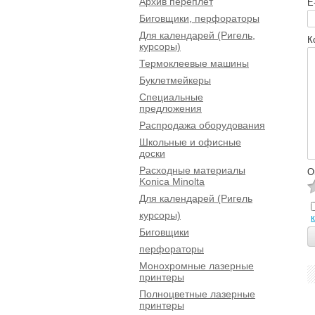
Архив переплет
E
Биговщики, перфораторы
Для календарей (Ригель,
К
курсоры)
Термоклеевые машины
Буклетмейкеры
Специальные
предложения
Распродажа оборудования
Школьные и офисные
доски
Расходные материалы
О
Konica Minolta
Для календарей (Ригель
курсоры)
Биговщики
перфораторы
Монохромные лазерные
принтеры
Полноцветные лазерные
принтеры