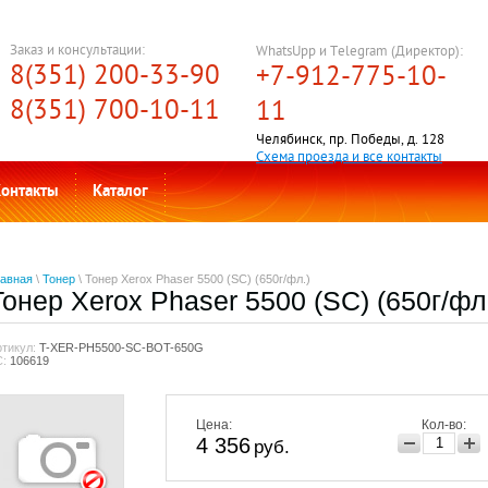
Заказ и консультации:
WhatsUpp и Telegram (Директор):
8(351) 200-33-90
+7-912-775-10-
8(351) 700-10-11
11
Челябинск, пр. Победы, д. 128
Схема проезда и все контакты
онтакты
Каталог
лавная
\
Тонер
\ Тонер Xerox Phaser 5500 (SC) (650г/фл.)
Тонер Xerox Phaser 5500 (SC) (650г/фл
ртикул:
T-XER-PH5500-SC-BOT-650G
С:
106619
Цена:
Кол-во:
4 356
руб.