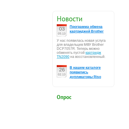
Новости
Программа обмена
03
картриджей Brother
05.13
У нас появилась новая услуга
для владельцев МФУ Brother
DCP7057R. Теперь можно
обменять пустой
картридж
TN2090
на восстановленный.
В нашем каталоге
26
появились
02.13
дупликаторы Riso
Опрос